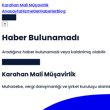
İçeriğe atla
Karahan Mali Müşavirlik
Anasayfa
Hizmetler
Haberler
Blog
İletişim
≡
Haber Bulunamadı
Aradığınız haber bulunamadı veya kaldırılmış olabilir.
Tüm Haberlere Dön
Karahan Mali Müşavirlik
Muhasebe, vergi danışmanlığı ve şirket kuruluşu alanl