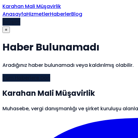
İçeriğe atla
Karahan Mali Müşavirlik
Anasayfa
Hizmetler
Haberler
Blog
İletişim
≡
Haber Bulunamadı
Aradığınız haber bulunamadı veya kaldırılmış olabilir.
Tüm Haberlere Dön
Karahan Mali Müşavirlik
Muhasebe, vergi danışmanlığı ve şirket kuruluşu alanl