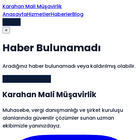
İçeriğe atla
Karahan Mali Müşavirlik
Anasayfa
Hizmetler
Haberler
Blog
İletişim
≡
Haber Bulunamadı
Aradığınız haber bulunamadı veya kaldırılmış olabilir.
Tüm Haberlere Dön
Karahan Mali Müşavirlik
Muhasebe, vergi danışmanlığı ve şirket kuruluşu
alanlarında güvenilir çözümler sunan uzman
ekibimizle yanınızdayız.