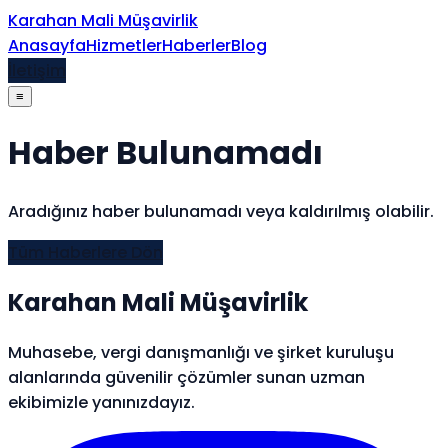
İçeriğe atla
Karahan Mali Müşavirlik
Anasayfa
Hizmetler
Haberler
Blog
İletişim
≡
Haber Bulunamadı
Aradığınız haber bulunamadı veya kaldırılmış olabilir.
Tüm Haberlere Dön
Karahan Mali Müşavirlik
Muhasebe, vergi danışmanlığı ve şirket kuruluşu
alanlarında güvenilir çözümler sunan uzman
ekibimizle yanınızdayız.