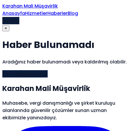
İçeriğe atla
Karahan Mali Müşavirlik
Anasayfa
Hizmetler
Haberler
Blog
İletişim
≡
Haber Bulunamadı
Aradığınız haber bulunamadı veya kaldırılmış olabilir.
Tüm Haberlere Dön
Karahan Mali Müşavirlik
Muhasebe, vergi danışmanlığı ve şirket kuruluşu
alanlarında güvenilir çözümler sunan uzman
ekibimizle yanınızdayız.