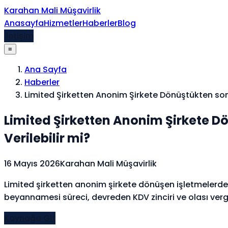
İçeriğe atla
Karahan Mali Müşavirlik
Anasayfa
Hizmetler
Haberler
Blog
İletişim
≡
Ana Sayfa
Haberler
Limited Şirketten Anonim Şirkete Dönüştükten so
Limited Şirketten Anonim Şirkete 
Verilebilir mi?
16 Mayıs 2026
Karahan Mali Müşavirlik
Limited şirketten anonim şirkete dönüşen işletmelerde, 
beyannamesi süreci, devreden KDV zinciri ve olası vergi 
Kaynağa Git