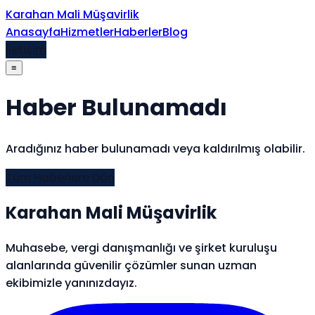
İçeriğe atla
Karahan Mali Müşavirlik
Anasayfa
Hizmetler
Haberler
Blog
İletişim
≡
Haber Bulunamadı
Aradığınız haber bulunamadı veya kaldırılmış olabilir.
Tüm Haberlere Dön
Karahan Mali Müşavirlik
Muhasebe, vergi danışmanlığı ve şirket kuruluşu
alanlarında güvenilir çözümler sunan uzman
ekibimizle yanınızdayız.