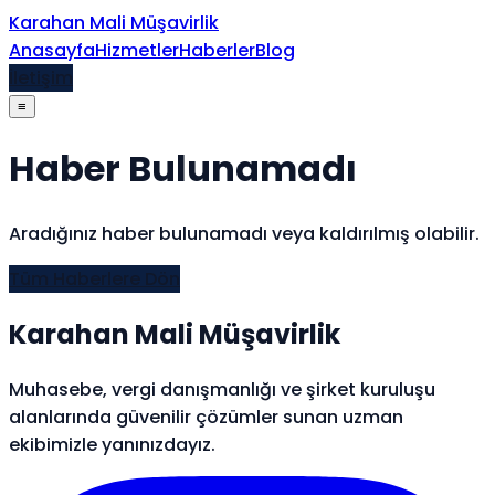
İçeriğe atla
Karahan Mali Müşavirlik
Anasayfa
Hizmetler
Haberler
Blog
İletişim
≡
Haber Bulunamadı
Aradığınız haber bulunamadı veya kaldırılmış olabilir.
Tüm Haberlere Dön
Karahan Mali Müşavirlik
Muhasebe, vergi danışmanlığı ve şirket kuruluşu
alanlarında güvenilir çözümler sunan uzman
ekibimizle yanınızdayız.