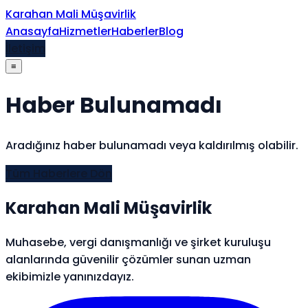
İçeriğe atla
Karahan Mali Müşavirlik
Anasayfa
Hizmetler
Haberler
Blog
İletişim
≡
Haber Bulunamadı
Aradığınız haber bulunamadı veya kaldırılmış olabilir.
Tüm Haberlere Dön
Karahan Mali Müşavirlik
Muhasebe, vergi danışmanlığı ve şirket kuruluşu
alanlarında güvenilir çözümler sunan uzman
ekibimizle yanınızdayız.