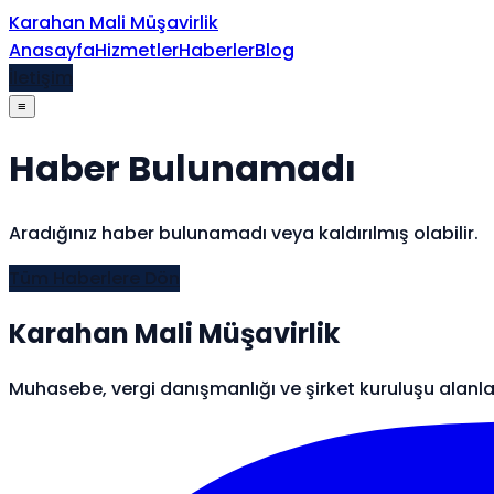
İçeriğe atla
Karahan Mali Müşavirlik
Anasayfa
Hizmetler
Haberler
Blog
İletişim
≡
Haber Bulunamadı
Aradığınız haber bulunamadı veya kaldırılmış olabilir.
Tüm Haberlere Dön
Karahan Mali Müşavirlik
Muhasebe, vergi danışmanlığı ve şirket kuruluşu alanl