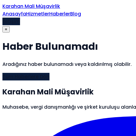
İçeriğe atla
Karahan Mali Müşavirlik
Anasayfa
Hizmetler
Haberler
Blog
İletişim
≡
Haber Bulunamadı
Aradığınız haber bulunamadı veya kaldırılmış olabilir.
Tüm Haberlere Dön
Karahan Mali Müşavirlik
Muhasebe, vergi danışmanlığı ve şirket kuruluşu alanl