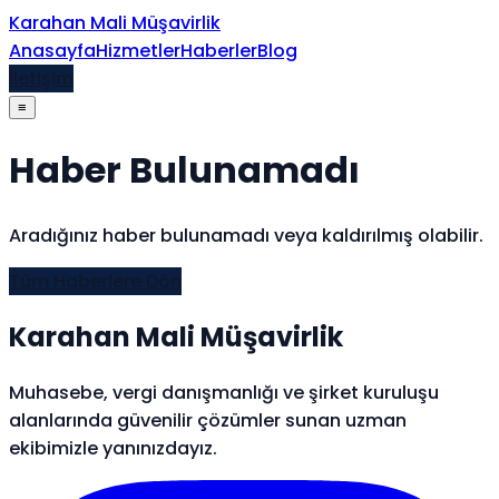
İçeriğe atla
Karahan Mali Müşavirlik
Anasayfa
Hizmetler
Haberler
Blog
İletişim
≡
Haber Bulunamadı
Aradığınız haber bulunamadı veya kaldırılmış olabilir.
Tüm Haberlere Dön
Karahan Mali Müşavirlik
Muhasebe, vergi danışmanlığı ve şirket kuruluşu
alanlarında güvenilir çözümler sunan uzman
ekibimizle yanınızdayız.